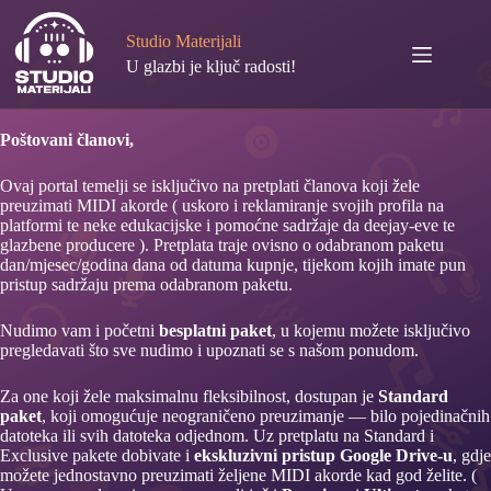
Preskoči
na
Studio Materijali
sadržaj
U glazbi je ključ radosti!
Poštovani članovi,
Ovaj portal temelji se isključivo na pretplati članova koji žele
preuzimati MIDI akorde ( uskoro i reklamiranje svojih profila na
platformi te neke edukacijske i pomoćne sadržaje da deejay-eve te
glazbene producere ). Pretplata traje ovisno o odabranom paketu
dan/mjesec/godina dana od datuma kupnje, tijekom kojih imate pun
pristup sadržaju prema odabranom paketu.
Nudimo vam i početni
besplatni paket
, u kojemu možete isključivo
pregledavati što sve nudimo i upoznati se s našom ponudom.
Za one koji žele maksimalnu fleksibilnost, dostupan je
Standard
paket
, koji omogućuje neograničeno preuzimanje — bilo pojedinačnih
datoteka ili svih datoteka odjednom. Uz pretplatu na Standard i
Exclusive pakete dobivate i
ekskluzivni pristup Google Drive-u
, gdje
možete jednostavno preuzimati željene MIDI akorde kad god želite. (