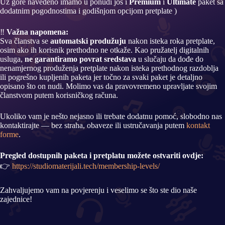
Uz gore navedeno imamo u ponudi još i
Premium
i
Ultimate
paket sa
dodatnim pogodnostima i godišnjom opcijom pretplate )
‼️
Važna napomena:
Sva članstva se
automatski produžuju
nakon isteka roka pretplate,
osim ako ih korisnik prethodno ne otkaže. Kao pružatelj digitalnih
usluga,
ne garantiramo povrat sredstava
u slučaju da dođe do
nenamjernog produženja pretplate nakon isteka prethodnog razdoblja
ili pogrešno kupljenih paketa jer točno za svaki paket je detaljno
opisano što on nudi. Molimo vas da pravovremeno upravljate svojim
članstvom putem korisničkog računa.
Ukoliko vam je nešto nejasno ili trebate dodatnu pomoć, slobodno nas
kontaktirajte — bez straha, obaveze ili ustručavanja putem
kontakt
forme
.
Pregled dostupnih paketa i pretplatu možete ostvariti ovdje:
👉
https://studiomaterijali.tech/membership-levels/
Zahvaljujemo vam na povjerenju i veselimo se što ste dio naše
zajednice!