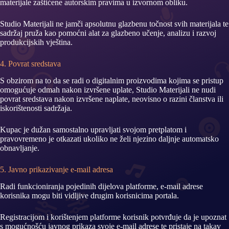
materijale zaštićene autorskim pravima u izvornom obliku.
Studio Materijali ne jamči apsolutnu glazbenu točnost svih materijala te
sadržaj pruža kao pomoćni alat za glazbeno učenje, analizu i razvoj
produkcijskih vještina.
4. Povrat sredstava
S obzirom na to da se radi o digitalnim proizvodima kojima se pristup
omogućuje odmah nakon izvršene uplate, Studio Materijali ne nudi
povrat sredstava nakon izvršene naplate, neovisno o razini članstva ili
iskorištenosti sadržaja.
Kupac je dužan samostalno upravljati svojom pretplatom i
pravovremeno je otkazati ukoliko ne želi njezino daljnje automatsko
obnavljanje.
5. Javno prikazivanje e-mail adresa
Radi funkcioniranja pojedinih dijelova platforme, e-mail adrese
korisnika mogu biti vidljive drugim korisnicima portala.
Registracijom i korištenjem platforme korisnik potvrđuje da je upoznat
s mogućnošću javnog prikaza svoje e-mail adrese te pristaje na takav