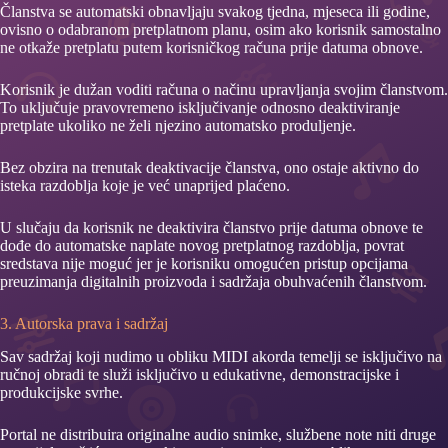
Članstva se automatski obnavljaju svakog tjedna, mjeseca ili godine,
ovisno o odabranom pretplatnom planu, osim ako korisnik samostalno
ne otkaže pretplatu putem korisničkog računa prije datuma obnove.
Korisnik je dužan voditi računa o načinu upravljanja svojim članstvom.
To uključuje pravovremeno isključivanje odnosno deaktiviranje
pretplate ukoliko ne želi njezino automatsko produljenje.
Bez obzira na trenutak deaktivacije članstva, ono ostaje aktivno do
isteka razdoblja koje je već unaprijed plaćeno.
U slučaju da korisnik ne deaktivira članstvo prije datuma obnove te
dođe do automatske naplate novog pretplatnog razdoblja, povrat
sredstava nije moguć jer je korisniku omogućen pristup opcijama
preuzimanja digitalnih proizvoda i sadržaja obuhvaćenih članstvom.
3. Autorska prava i sadržaj
Sav sadržaj koji nudimo u obliku MIDI akorda temelji se isključivo na
ručnoj obradi te služi isključivo u edukativne, demonstracijske i
produkcijske svrhe.
Portal ne distribuira originalne audio snimke, službene note niti druge